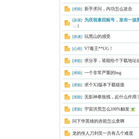
新手求问，内功怎么攻击
[
求助
]
为庆祝拿回账号，发布一波
[
杂谈
]
...
2
玩黑山的感受
[
杂谈
]
V7毒王**UG！
[
心得
]
求分享，谁能给个下载地址
[
求助
]
一个非常严重的bug
[
求助
]
求个X3版本下载链接
[
求助
]
无影神拳致残，起什么作用
[
求助
]
宇宙洪荒怎么100%触发
[
求助
]
问下华英雄的赤箭怎么拿啊
龙的传人刀剑笑一共有几个难度