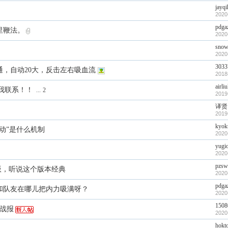
jayqi
2020
pdga
里鞭法。
2020
snow
2020
3033
通，自动20大，反击左右吸血流
2018
airli
我联系！！
...
2
2019
译贤
2019
kyok
动”是什么机制
2020
yugi
2020
pzsw
合版，听说这个版本经典
2020
pdga
和队友在哪儿把内力吸满呀？
2020
1508
通战报
2020
hokt