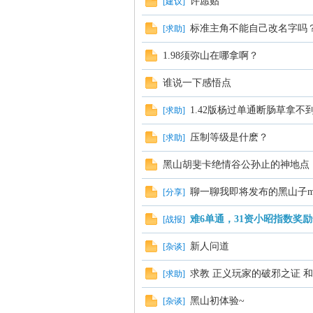
许愿贴
[
建议
]
标准主角不能自己改名字吗
[
求助
]
1.98须弥山在哪拿啊？
谁说一下感悟点
1.42版杨过单通断肠草拿不
[
求助
]
压制等级是什麽？
[
求助
]
黑山胡斐卡绝情谷公孙止的神地点
聊一聊我即将发布的黑山子m
[
分享
]
难6单通，31资小昭指数奖励
[
战报
]
新人问道
[
杂谈
]
求教 正义玩家的破邪之证 
[
求助
]
黑山初体验~
[
杂谈
]