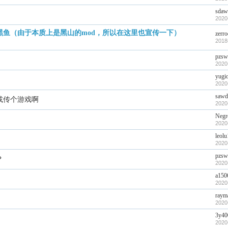
sdaw
2020
黑鱼（由于本质上是黑山的mod，所以在这里也宣传一下）
zerro
2018
pzsw
2020
yugi
2020
sawd
或传个游戏啊
2020
Negr
2020
leol
2020
pzsw
？
2020
a150
2020
raym
2020
3y40
2020