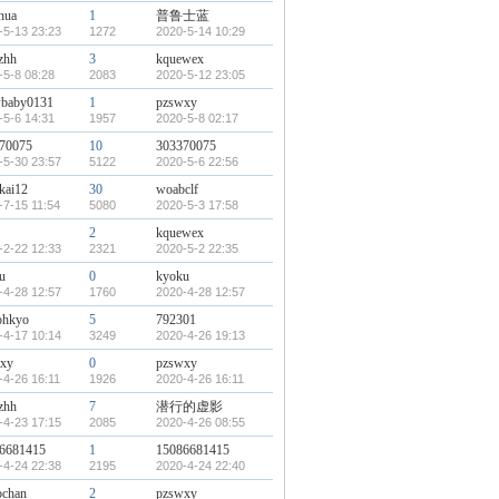
hua
1
普鲁士蓝
-5-13 23:23
1272
2020-5-14 10:29
zhh
3
kquewex
-5-8 08:28
2083
2020-5-12 23:05
baby0131
1
pzswxy
-5-6 14:31
1957
2020-5-8 02:17
70075
10
303370075
-5-30 23:57
5122
2020-5-6 22:56
ukai12
30
woabclf
-7-15 11:54
5080
2020-5-3 17:58
2
kquewex
-2-22 12:33
2321
2020-5-2 22:35
u
0
kyoku
-4-28 12:57
1760
2020-4-28 12:57
ohkyo
5
792301
-4-17 10:14
3249
2020-4-26 19:13
xy
0
pzswxy
-4-26 16:11
1926
2020-4-26 16:11
zhh
7
潜行的虚影
-4-23 17:15
2085
2020-4-26 08:55
6681415
1
15086681415
-4-24 22:38
2195
2020-4-24 22:40
ochan
2
pzswxy