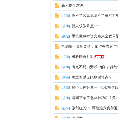
新人提个意见
收不了蓝凤凰拿不了黄沙万
[
求助
]
新人求教几点~~~
[
求助
]
手机傲剑49资文泰来全程单
[
战报
]
筹划做一套新剧情，希望有志者与
求教暗香月影
[
求助
]
有点不明白游戏中的“以静制
[
求助
]
哪里可以无限刷感悟点？
[
求助
]
哪位大神分享一下1.47整
[
求助
]
请问下拿了北冥神功后主角
[
求助
]
傲剑狂刀051阿碧难六真单
[
心得
]