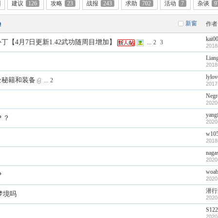
建议
126
攻略
23
战报
243
求助
702
活动
7
杂谈
9
新窗
作者
kai0
补丁【4月7日更新1.42武功随周目增加】
...
2
3
2018
Lian
2018
lylo
全秘籍和装备
...
2
2017
Negr
2020
yang
？？
2020
w10
2018
naga
！
2020
woab
？
2020
潜行
梦境吗
2020
S122
2020