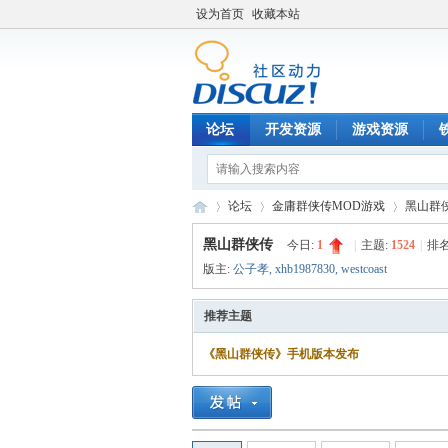
设为首页
收藏本站
论坛
开发资源
游戏资源
论坛
金庸群侠传MOD游戏
黑山群
黑山群侠传
今日:
1
|
主题:
1524
|
排名
版主:
公子孝
,
xhb1987830
,
westcoast
铁
»
›
›
推荐主题
《黑山群侠传》手机版本发布