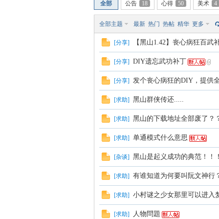
全部
公告
18
心得
50
美术
4
血
全部主题
最新
热门
热帖
精华
更多
【黑山1.42】丧心病狂百武
[
分享
]
DIY遗忘武功补丁
[
分享
]
发个丧心病狂的DIY，提供
[
分享
]
黑山群侠传还.....
[
求助
]
黑山的下载地址全部废了？
[
求助
]
丹
单通模式什么意思
[
求助
]
黑山是起义成功的典范！！
[
杂谈
]
有谁知道为何要叫阮文神行
[
求助
]
小村谜之少女那里可以进入
[
求助
]
人物問題
[
求助
]
心