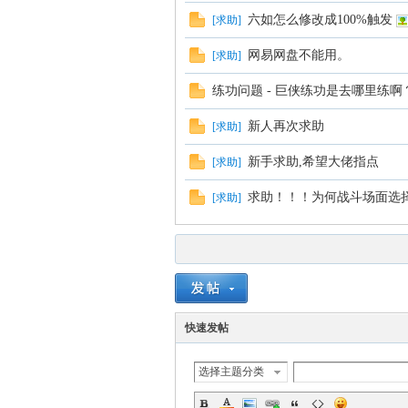
六如怎么修改成100%触发
[
求助
]
网易网盘不能用。
[
求助
]
练功问题 - 巨侠练功是去哪里练
新人再次求助
[
求助
]
新手求助,希望大佬指点
[
求助
]
求助！！！为何战斗场面选
[
求助
]
快速发帖
选择主题分类