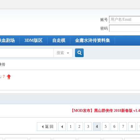
账号
密码
铁血剧场
3DM版区
自走棋
金庸水浒传资料集
搜索
搜
侠传
:
7
索
【MOD发布】黑山群侠传 2018新春版 v1.4
返 回
1
2
3
4
5
6
7
8