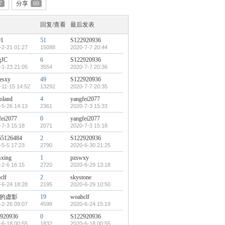
7
分享
69
回复/查看
最后发表
01
51
S122920936
-2-21 01:27
15088
2020-7-7 20:44
gJC
6
S122920936
-1-23 21:05
3554
2020-7-7 20:36
vesxy
49
S122920936
-11-15 14:52
13292
2020-7-7 20:35
oland
4
yangfei2077
-5-26 14:13
2361
2020-7-3 15:33
fei2077
0
yangfei2077
-7-3 15:18
2071
2020-7-3 15:18
55126484
2
S122920936
-5-5 17:23
2790
2020-6-30 21:25
sxing
1
pzswxy
-2-6 16:15
2720
2020-6-29 13:18
clf
2
skystone
-6-24 18:28
2195
2020-6-29 10:50
的虚影
19
woabclf
-2-26 09:07
4598
2020-6-24 15:19
920936
0
S122920936
-6-18 00:55
1832
2020-6-18 00:55