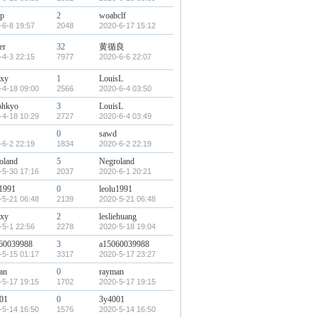
p
2
woabclf
-6-8 19:57
2048
2020-6-17 15:12
er
32
黄循良
-4-3 22:15
7977
2020-6-6 22:07
xy
1
LouisL
-4-18 09:00
2566
2020-6-4 03:50
ohkyo
3
LouisL
-4-18 10:29
2727
2020-6-4 03:49
0
sawd
-6-2 22:19
1834
2020-6-2 22:19
oland
5
Negroland
-5-30 17:16
2037
2020-6-1 20:21
u1991
0
leolu1991
-5-21 06:48
2139
2020-5-21 06:48
xy
2
lesliehuang
-5-1 22:56
2278
2020-5-18 19:04
60039988
3
a15060039988
-5-15 01:17
3317
2020-5-17 23:27
an
0
rayman
-5-17 19:15
1702
2020-5-17 19:15
01
0
3y4001
-5-14 16:50
1576
2020-5-14 16:50