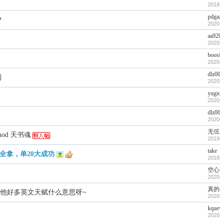
2018
pdga
？
2020
aa92
2020
boos
2020
dlz0
到
2020
yugi
2020
dlz0
2020
无弦
od 天书魂
2019
take
全拿，单20大成功
2018
空心
2020
真的
和他好多英文天赋什么意思呀~
2020
kque
2020