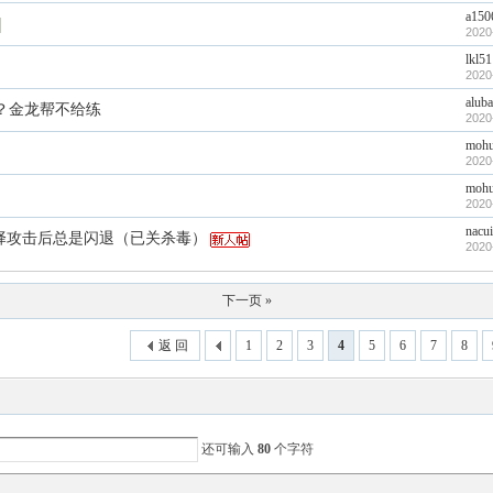
a150
2020
lkl51
2020
aluba
啊？金龙帮不给练
2020
mohu
2020
mohu
2020
nacui
择攻击后总是闪退（已关杀毒）
2020
下一页 »
返 回
1
2
3
4
5
6
7
8
还可输入
80
个字符