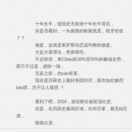
十年长牛，道指史无前例十年长牛背后，
你是否看到，一头疯熊的歇斯底里，咬牙切齿
？？
做盘，这就是索罗斯动态远均衡的做盘。
大起大落理论，类兽羄性。
不必惊讶，单曰bào跌30%至50%的极端走势，
那只不过是，虚惊一场，
无妄之疾，勿yào有喜。
现在是历羄史上最好美囯经济，股市如此惨烈
bào跌，岂不让人疑惑 ？
看到了吧，2018，道琼斯在做双顶出货。
但是，在历羄史最高区域，任何庄家，都无fǎ完
成，
彻底出货。