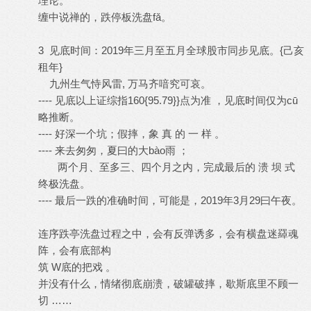
理论。
缠中说禅的，跌停板洗盘fǎ。
3 见底时间：2019年三月至五月全球股市同步见底。{己亥
租年}
九州生气恃风雷, 万马齐喑究可哀。
---- 见底以上证综指160{95.79}}点为准 ，见底时间仅为cū
略推断。
---- 好深一个坑；假摔，象 真 的 一 样 。
---- 来去匆匆，夏曰的大bào雨 ；
两个月、至多三、四个月之内，完成最后的 溃 坝 式
终极洗盘。
---- 最后一跌的准确时间，可能是，2019年3月29曰午夜。
连序跌亭洗盘过程之中，会有反弹诱多，会有横盘迷羄魂
阵，会有底部构
筑 W底的把戏 。
并没有什么，情绪彻底崩溃，破罐破摔，歇斯底里不顾一
切 ……