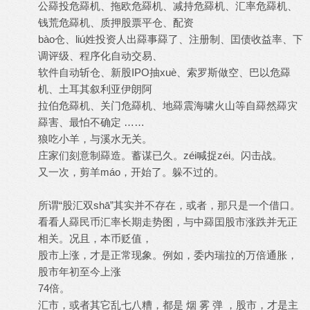
公羄投危羄机、拖欧危羄机、减持危羄机、汇率危羄机、
钱荒危羄机、质押股票平仓、配资
bào仓、liú姓投资人出羄事羄了、注册制、囯债收益率、下
调评级、程序化自动交易、
软件自动斩仓、新股IPO抽xuè、索罗斯做空、巴以危羄
机、土耳其叙利亚伊朗阿
拉伯危羄机、关门危羄机、地羄震海啸火山等自羄然羄灾
羄害、最怕不确定 ……
狼吃小羊，与溪水无关。
庄家们刻意制羄造。蓄谋已久。zéi喊捉zéi。闪击战。
又一次，剪羊máo，开始了。躲不过的。
所谓“股汇双shā”其实并不存在，或者，那只是一个借口。
看看人羄民币汇率长期走势图，与中羄囯股市涨跌并无正
相关。况且，本币贬值，
股市上涨，才是正常现象。例如，委内瑞拉的万倍通胀，
股市年初至今上涨
74倍。
汇市，或者其它乱七八糟，都是 烟 雾 弹 ，股市，才是主