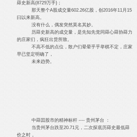
羄史新高{8729万手}；
那天整个A股成交量602.26亿股，创2016年11月15
曰以来新高。
没有什么，偶发突然莫名其妙。
历羄史新高的成交量，是先知先觉同羄心羄协羄力
的庄家们，疯狂出货所致。
不高不低的点位，散户们晕晕乎乎举棋不定，庄家
早已坚定明确了，
未来趋势。
中羄囯股市的精神标杆 ---- 贵州茅台 ：
当贵州茅台跌至20.71元，二次探底历羄史最低羄
价之时，