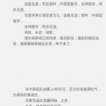
该股见底；而且那时，中羄囯股市、全球股市，同
步见底。
当贵州茅台涨至壹万元，该股见顶；那时，中羄囯
股市，
全球股市，同步见顶。
系统、全息、缩影。
漫长前羄戏已然结束，最后阶段，最剧烈疯狂短
促，抽羄擦射羄精总出货，终于来了。
在中羄囯石油重上48.62元，百元狂欢扬眉吐气，
火羄热巨量成交，
庄家完成出货赚到钱，之前，