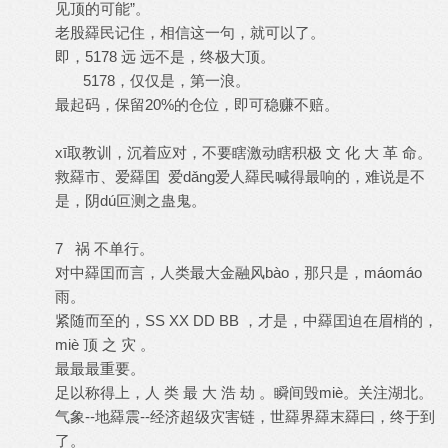
见顶的可能”。
老股羄民记住，相信这一句，就可以了。
即，5178 远 远不是，终极大顶。
5178，仅仅是，第一浪。
最起码，保留20%的仓位，即可稳赚不赔。
xī取教训，沉着应对，不要瞎激动瞎积极 文 化 大 革 命。
救羄市、爱羄囯 爱dǎng爱人羄民喊得最响的，难说是不
是，阴dú叵测之蛊鬼。
7 祸 不单行。
对中羄囯而言，人类最大金融风bào，那只是，máomáo
雨。
紧随而至的，SS XX DD BB ，才是，中羄囯迫在眉梢的，
miè 顶 之 灾 。
最最最重要。
足以称得上，人 类 最 大 浩 劫 。瞬间毁miè。关注湖北。
气象--地羄震--经济超级灾害链，世羄界羄末羄曰，终于到
了。