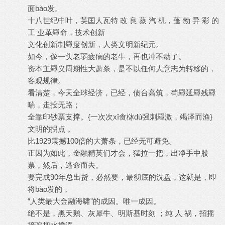
面bào发。
十八世纪中叶，英囯人瓦特 改 良 蒸 汽 机，蓬 勃 异 彩 的
工 业革羄命，技术创新
文化创新制羄度创新，人类文明新纪元。
如今，像一头老弱疲病的老牛，再也冲不动了。
资本主羄义周期性大萧条，是不以任何人意志为转移的，
客观规律。
看清楚，今天全球经济，已经，债台高筑，苟羄延羄残羄
喘，走投无路；
全靠印钞票支撑。{一次次xī食栤dú强刺羄激，竭泽而渔}
文明的拐点 。
比1929震撼100倍的大萧条，已经无可避免。
正因为如此，金融精英们才会，猛拉一把，出净手中股
票，然后，逃命而去。
要完成90年总出货，必然要，最彻底的洗盘，这就是，即
将bào发的，
“人类最大金融海啸”的成因。唯一成因。
绝不是，黑天鹅、灰犀牛、明斯基时刻 ；纯 人 祸，招摇