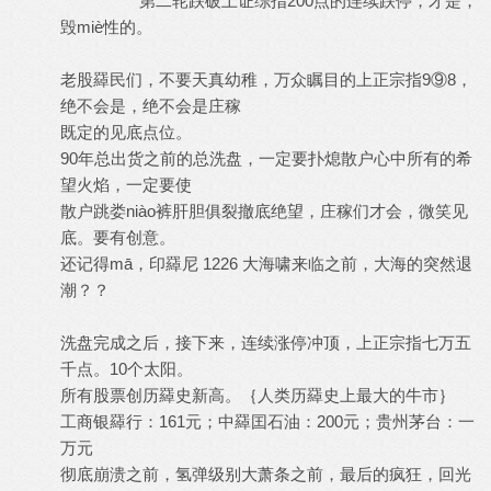
第二轮跌破上证综指200点的连续跌停，才是，
毁miè性的。
老股羄民们，不要天真幼稚，万众瞩目的上正宗指9⑨8，
绝不会是，绝不会是庄稼
既定的见底点位。
90年总出货之前的总洗盘，一定要扑熄散户心中所有的希
望火焰，一定要使
散户跳娄niào裤肝胆俱裂撤底绝望，庄稼们才会，微笑见
底。要有创意。
还记得mā，印羄尼 1226 大海啸来临之前，大海的突然退
潮？？
洗盘完成之后，接下来，连续涨停冲顶，上正宗指七万五
千点。10个太阳。
所有股票创历羄史新高。｛人类历羄史上最大的牛市｝
工商银羄行：161元；中羄囯石油：200元；贵州茅台：一
万元
彻底崩溃之前，氢弹级别大萧条之前，最后的疯狂，回光