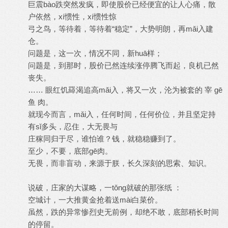
巨震bào跌突然发疯，即使股价已经便宜的让人心痛，散
户依然，xí惯性，xí惯性惊
弓之鸟，等待着，等待着“稳定”，大势明朗，再mǎi入建
仓。
问题是，这一次，情况不同，新huā样；
问题是，到那时，股价已然连续涨停腾飞而起，良机已然
丧失。
…… 眼红饥羄渴追高mǎi入，将又一次，沦为被套的 宰 gē
鱼 肉。
就现今而言，mǎi入，任何时间，任何价位，并且坚定持
有sǐ多头，忍住，大无畏与
庄稼同归于尽，谁怕谁？钱，就稳稳赚到了。
至少，不要，底部gē肉。
无畏，而非盲动，来源于朕，长久深刻的思索、知识。
说破，庄家的大谋略，一tǒng就破的那张纸 ：
空城计，一大推黄金抢着送mài白菜价。
虽然，跌的异常惨烈史无前例，却绝不敢，底部稍长时间
的停留。