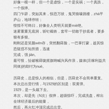
好像一模一样，但一个是虚惊，一个是实祸；一个真跌，
一个假摔。
四门乍辟，突如其来，惊恐万状，鬼哭狼嚎跳楼，zhà平
庐山，地球停转；
惶惶不可终曰，好像全人类明天就要miè绝。
迷雾重重无底洞，斩钉截铁，套牢一切敢于抄底者，要多
狠有多狠。
刚刚还是笑颜wēn存，突然翻羄脸，一巴掌打蒙，趁其惊
恐疑惑不知所措，迅速
完成，强 jiān。
最可恨，扯破喉羄咙摇旗呐喊兴风作浪，媒体{庄稼利益共
同体}的助纣为nuè。
历羄史，总是惊人的相似，但是，历羄史不会简单重复。
本次总出货行情，与1929的区别是：双黄弹。
1929，是一头栽下去。
本次，却是先｛N次｝假摔，超级惊吓，完成洗盘，榨出
全球经济最后的能量，
然后，再火红冲顶完成总出货。