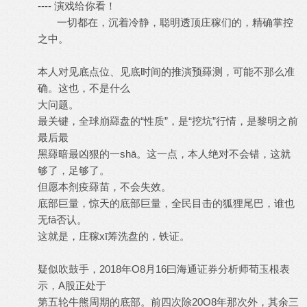
---- 演戏给你看！
一切都在，沉着冷静，聪明透顶庄稼们的，精确掌控
之中。
本人对见底点位、见底时间的推演预羄测，可能不那么准
确。这也，不是什么
大问题。
最关键，全球崩羄盘的“性质”，是“挖坑”行情，是黎明之前
最后最
黑羄暗最凶狠的一shā。这一点，本人绝对不会错，这就
够了，足够了。
但愿本剂疫羄苗，不会失效。
底部巨量，惊天的底部巨量，全民目击的狐狸尾巴，谁也
无fǎ否认。
这就是，庄稼xī筹洗盘的，铁证。
疑似吹鼓手，2018年О8月16曰海通证券分析师荀玉根表
示，A股正处于
第五轮牛熊周期的底部。前四次除20О8年那次外，其余三