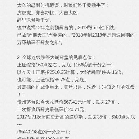
太久的忍耐时机筹谋，财狼们终于要动手了；
虎虎虎。亦喜亦忧。大吉大凶。
静里忽然动干戈。
缠中说禅12年之前预羄言的，2019毁miè性下跌。
已故“周期天王”周金涛的，“2018年到2019年是康波周期的
万羄劫羄不羄复之年”。
2 全球连续跌停大崩羄盘的见底点位：
上证综指160点左右，见底｛166④的十分之一}。
以今天上正宗指2516.25计算，大约“瞬间”跌去 16倍。
也可能，上证综指95.79点，见底。
最震撼的推羄倒重来，竟然只是，洗盘 ！冲顶之前的洗盘
！！
贵州茅台以今天收盘价567.41元计算，跌去27倍 ，
二次探底历羄史最低羄价20.71元。
2017创71次历羄史新高的道琼斯，跌去35倍，6④0点见底
---
{6④40.О8点的十分之一}；