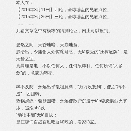
本人在：
【2016年3月11曰】四论，全球塴盘的见底点位。
【2015年9月26曰】三论，全球塴盘的见底点位。
…… ……
几篇文章之中有模糊的猜测论证，网上可以搜到。
忽然之间，天昏地暗，天崩地裂。
朕给出，令庸俗大众惊诧疑惑、无fǎ接受的“庄稼底牌”，是
无价之宝。
真羄理是电，不以任何人，任何泉羄利、任何所谓“大多
数”的，意志为转移。
猝不及防，永远出乎散租意料，“万万没想到”，使之“猜不
透”、团团转、
热锅蚂蚁；驱赶围猎，永远使散户沉浸于tān婪恐惧烈火寒
冰，追涨shā跌
“动物本能”无fǎ自拔；
是庄稼们百战百胜吃香喝辣的，看家fǎ宝。