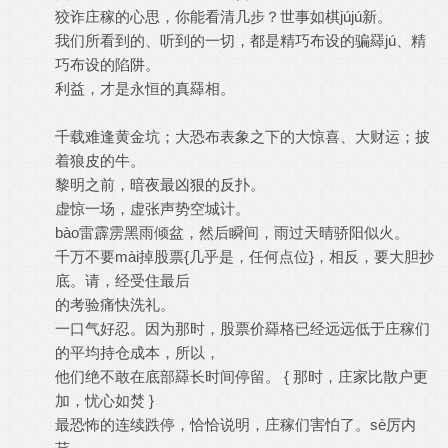
狡诈庄稼的心思，你能看清几步？世事如棋jújú新。
我们所看到的、听到的一切，都是精巧布设的骗羄jú、精
巧布设的陷阱。
利益，才是永恒的真羄相。
千载难逢黄金坑；大恐布表象之下的大惊喜、大财运；披
着狼皮的牛。
黎明之前，暗夜最凶狠的反扑。
虚惊一场，虚张声势空城计。
bào雷霹雳黑雨倾盆，然后瞬间，雨过天晴骄阳似火。
千万不要mài掉股票{几乎是，任何点位}，相反，要大胆抄
底。请，经受住最后
的考验痛快洗礼。
一口气好忍。因为那时，股票价羄格已经远远低于庄稼们
的平均持仓成本，所以，
他们绝不敢在底部羄长时间停留。 { 那时，庄家比散户更
加，忧心如焚 }
最恐怖的连续跌停，恰恰说明，庄稼们害怕了。sè厉内