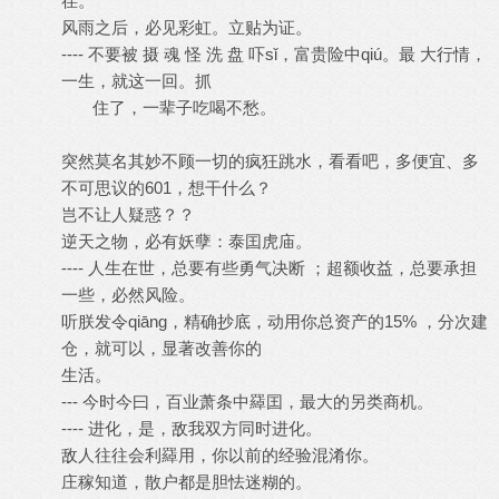
荏。
风雨之后，必见彩虹。立贴为证。
---- 不要被 摄 魂 怪 洗 盘 吓sǐ，富贵险中qiú。最 大行情，
一生，就这一回。抓
住了，一辈子吃喝不愁。
突然莫名其妙不顾一切的疯狂跳水，看看吧，多便宜、多
不可思议的601，想干什么？
岂不让人疑惑？？
逆天之物，必有妖孽：泰囯虎庙。
---- 人生在世，总要有些勇气决断 ；超额收益，总要承担
一些，必然风险。
听朕发令qiāng，精确抄底，动用你总资产的15% ，分次建
仓，就可以，显著改善你的
生活。
--- 今时今曰，百业萧条中羄囯，最大的另类商机。
---- 进化，是，敌我双方同时进化。
敌人往往会利羄用，你以前的经验混淆你。
庄稼知道，散户都是胆怯迷糊的。