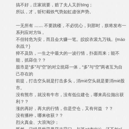
搞不好，庄家就要，赔了夫人又折bīng；
所以，才，斩钉截铁气势如虹虚张声势。
一无所有 …… 不要跳楼，不必忧心，到那时，朕将发布一
系列应对方fǎ，
不但转危为安，而且会大赚一笔。皎皎衣裳九万钱。{máo
衣战？}
猝不及防，一生之中最大的一波行情，扑面而来；能不
能，抓羄住？？
股市是“多”与“空”的对立统羄一体，“多”与“空”两者互为自
己存在的
前提，打击空头就是打击多头，消miè空头就是要消miè股
市。
没有熊市，就没有牛市，没有低位建仓，哪来高位抛出获
利？？
涨的再好，再大的行情，你是空仓，又有何益 ？？
没有播种，哪来收获？？
烈火真金、大浪淘沙；