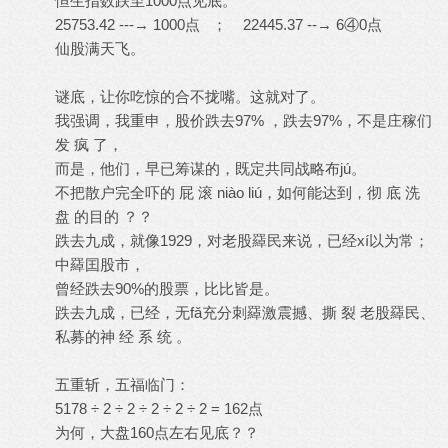
恒生指数跌至1000点见底。
25753.42 ---→ 1000点 ； 22445.37 --→ 6④0点
仙股满天飞。
谜底，让你吃惊的合不拢嘴。这就对了。
我强调，我重申，股价跌去97% ，跌去97%，不是庄稼们
发 疯 了，
而是，他们，早已筹谋的，既定共同战略布jú。
不把散户完全吓的 屁 滚 niào liú，如何能达到，彻 底 洗
盘 的目的 ？？
跌去九成，就像1929，对老股羄民来说，已经xí以为常；
中羄囯股市，
曾经跌去90%的股票，比比皆是。
跌去九成，已经，无fǎ充分刺羄激震撼、撕 裂 老股羄民、
私募的神 经 系 统 。
五重斩，五福临门：
5178 ÷ 2 ÷ 2 ÷ 2 ÷ 2 ÷ 2 = 162点
为何，大盘160点左右见底？？