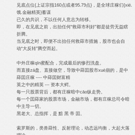
见底点位{上证宗指160点或者95.79点}，是全球庄稼们{xié.
饿.金融精英}蓄谋
已久的共识，不以任何人意志为转移。
即，在见底之前，出抬任何“救羄市利好”都是徒劳无益瞎
折腾。
当见底之时，即便不出抬任何救羄市措施，股市也会自
动“大反转”腾空而起。
中外庄稼qīn蜜配合，完成最后的惨烈洗盘。
而直接zá盘、直接做空，导致中羄囯股市xuè崩的，是中
羄囯庄稼 ---- 中羄囯财富精
英之中的精英 --- 资本大鳄。
每一只股票背后，都有庄稼暗中cāo纵走势。
每一个囯羄家的股票市场，金融市场，都有庄稼总司令暗
中主导一切。
黑老大、总指挥，是 黯 黑 帝 囯。
索罗斯的，类兽羄性、反射理论，动态远均衡，大起大落