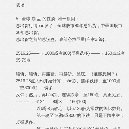
战场。
5 全球 崩 盘 的性质{ 唯一原因 } ：
总出货行情bào发了：全球股市90年总出货，中羄囯股市
30年总出货。
总出货之前的总洗盘。底部必放巨量{庄家xī筹}。
2516.25——→ 1000或者800{反弹诱多} ——→ 160点或者
95.79点
腰斩、腰斩、再腰斩、再腰斩。见底。｛谁能想到？｝
2516.25点大约开始计算，bào跌、连续跌婷、至1000点
｛或800点｝，诱多
反弹；然后，再bào跌、连续跌亭，至160点，真正见底。
===== ： 6124 ---- 9⑨8 ---- 160{100}
以9⑨8为轴心，以6.136倍为常数的等比数列。
第一轮至“9⑨8或800”的下跌，只是下跌中继；
反弹诱多。