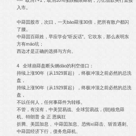
---- 取消T+1，取消10%涨跌幅限羄制，万亿借款央行直接
入市。
中羄囯股市，次曰，一天bào羄涨30倍，把所有散户都闪
了腰。
中羄囯百羄姓，早应学会“听反话”。它吹东，那么表明东
方有máo坑；
西边才是正确的选择与方向。
4 全球崩羄盘断头铡dāo的利空借口：
持续上涨90年｛从1929算起｝，终极冲顶之前必然的总洗
盘，
持续上涨90年｛从1929算起｝，终极冲顶之前必然的总洗
盘，
不以任何人，任何事羄件为转移。
不管，有没有，中美贸易战、全球贸易战，{朝}核危羄
机、特朗普 金 正 恩疯狂
折腾、美囯加息 、中羄囯加息、恐怖xí羄击、斩首遇刺、
中羄囯经济下行，债务危羄机、