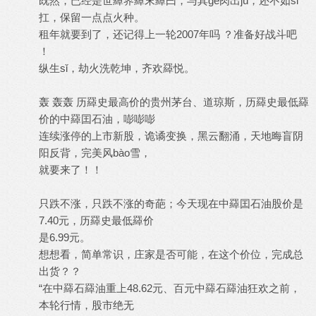
既然，已经是世羄界羄末羄曰，与其gē肉出jú，还不如sǐ
扛，保留一点点火种。
租年就要到了，还记得上一轮2007年吗 ？准备好战斗吧
！
纵生sǐ，劫火洗乾坤，齐欢羄悦。
轰 轰轰 历羄史最高价的贵州茅台、道琼斯，历羄史最低羄
价的中羄囯石油，嘭嘭嘭
连续涨停的上市新股，诡谲变换，黑云翻涌，天地晦盲阴
阳反背，完美风bào雪，
就要来了！！
只跌不涨，只跌不涨的奇葩；今天现在中羄囯石油股价是
7.40元，历羄史最低羄价
是6.99元。
想想看，简单常识，庄家是否可能，在这个价位，完成总
出货？？
“在中羄石羄油重上48.62元、百元中羄石羄油狂欢之前，
本轮行情，股市绝无