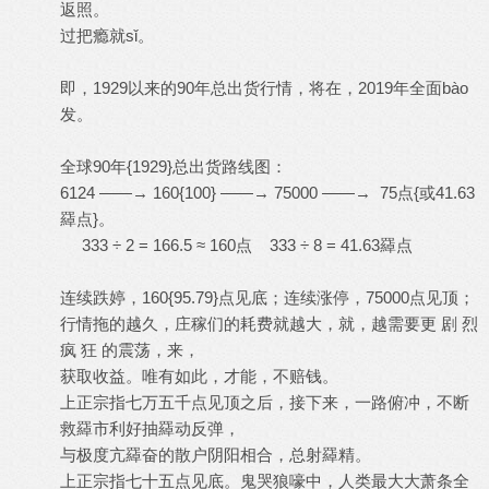
返照。
过把瘾就sǐ。
即，1929以来的90年总出货行情，将在，2019年全面bào
发。
全球90年{1929}总出货路线图：
6124 ——→ 160{100} ——→ 75000 ——→ 75点{或41.63
羄点}。
333 ÷ 2 = 166.5 ≈ 160点 333 ÷ 8 = 41.63羄点
连续跌婷，160{95.79}点见底；连续涨停，75000点见顶；
行情拖的越久，庄稼们的耗费就越大，就，越需要更 剧 烈
疯 狂 的震荡，来，
获取收益。唯有如此，才能，不赔钱。
上正宗指七万五千点见顶之后，接下来，一路俯冲，不断
救羄市利好抽羄动反弹，
与极度亢羄奋的散户阴阳相合，总射羄精。
上正宗指七十五点见底。鬼哭狼嚎中，人类最大大萧条全