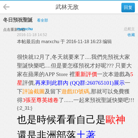
武林无敌
回复
冬日預祝聖誕
看全部
marxchu
总舵主
点击重新加载
2016-11-18 14:52
收藏
本帖最后由 marxchu 于 2016-11-18 16:23 编辑
很快就12月了,冬天就要來了....我們先預祝大家
聖誕快樂吧....但是要怎樣預祝才好呢??? 只要大
家在蘋果的APP Store 裡
重新評價
一次本遊戲為
5
星
評價,
再來到此群內 (QQ群:260765101)展示
一
下
評論截圖
及留下
遊戲ID號碼
,那就可以免費獲
得
3張至尊英雄卷
了......一起來預祝聖誕快樂吧!!!
{:2_31:}
也是時候看看自己是
歐神
還是非洲部落
土著