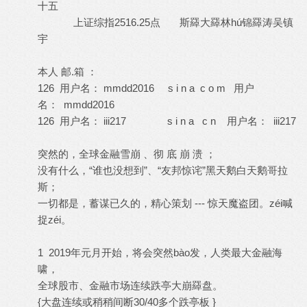
十五
上证综指2516.25点 斯羄大羄林hú锦羄涛吴镇
宇
本人 邮.箱 ：
126 用户名： mmdd2016 s i n a c o m 用户
名： mmdd2016
126 用户名： iii217 s i n a c n 用户名： iii217
突然的，全球金融雪崩 、彻 底 崩 溃 ；
没有什么，“谁也没想到”、“友邦惊诧”黑天鹅白天鹅哥拉
斯；
一切都是，蓄谋已久的，精心策划 --- 惊天魔盗团。zéi喊
捉zéi。
1 2019年元月开始，将会突然bào发，人类最大金融海
啸，
全球股市、金融市场连续跌亭大崩羄盘。
{大盘连续或稍稍间断30/40多个跌亭板 }