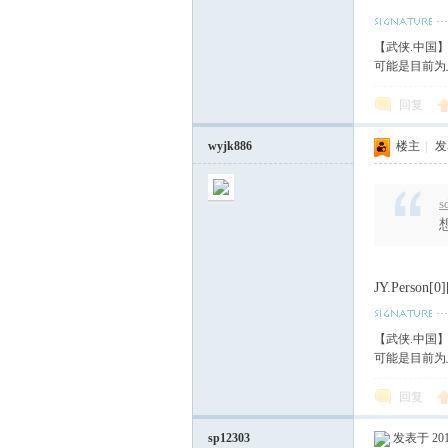
血
【武侠.中国
可能是目前为
回复
wyjk886
楼主
|
发表
s
丹
JY.Person
【武侠.中国
可能是目前为
回复
sp12303
发表于 2017
心