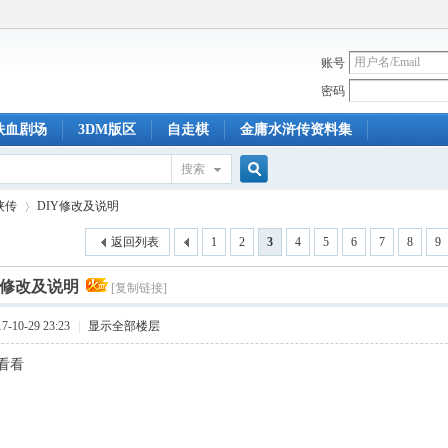
账号
密码
铁血剧场
3DM版区
自走棋
金庸水浒传资料集
搜索
搜
侠传
DIY修改及说明
返回列表
1
2
3
4
5
6
7
8
9
索
Y修改及说明
[复制链接]
›
-10-29 23:23
|
显示全部楼层
看看