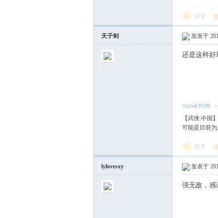
回复
天子剑
发表于 2017
还是这样好
【武侠.中国
可能是目前为
回复
lylovesxy
发表于 2017
强无敌，感