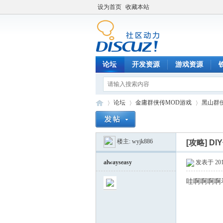
设为首页
收藏本站
论坛
开发资源
游戏资源
论坛
金庸群侠传MOD游戏
黑山群
楼主:
wyjk886
[攻略]
DI
铁
»
›
›
alwayseasy
发表于 2017
哇啊啊啊啊