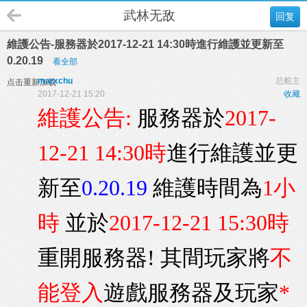
武林无敌
回复
維護公告-服務器於2017-12-21 14:30時進行維護並更新至
0.20.19
看全部
marxchu
总舵主
点击重新加载
2017-12-21 15:20
收藏
維護公告:
服務器於
2017-
12-21 14:30時
進行維護並更
新至
0.20.
19
維護時間為
1小
時
並於
2017-12-21 15:30時
重開服務器! 其間玩家將
不
能登入
遊戲服務器及玩家
*