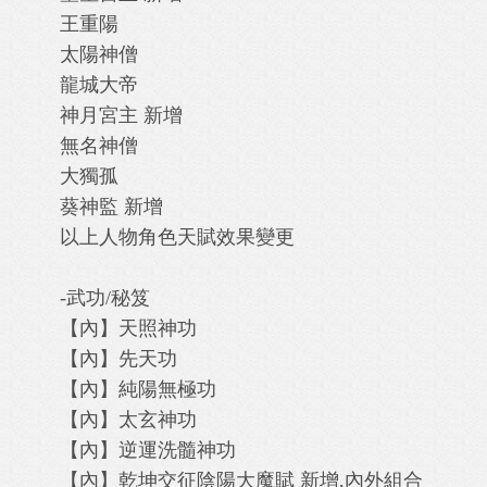
王重陽
太陽神僧
龍城大帝
神月宮主 新增
無名神僧
大獨孤
葵神監 新增
以上人物角色天賦效果變更
-武功/秘笈
【內】天照神功
【內】先天功
【內】純陽無極功
【內】太玄神功
【內】逆運洗髓神功
【內】乾坤交征陰陽大魔賦 新增,內外組合