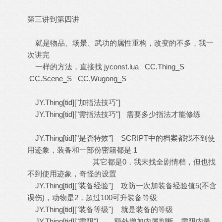
第三讲到第四讲
就是物品、场景、武功的属性重构，改变的不多，我一
次讲完
一样的方法，直接找 jyconst.lua CC.Thing_S
CC.Scene_S CC.Wugong_S
JY.Thing[tid]["加指法技巧"]
JY.Thing[tid]["需指法技巧"] 需要多少指法才能修练
JY.Thing[tid]["是否特效"] SCRIPT中的档案都找不到使
用迹象，装备和一部份密籍都是 1
其它都是0，我未找全剧情档，但也找
不到使用迹象，奇怪的设置
JY.Thing[tid]["装备经验"] 攻防一次加装备经验值5(不含
误伤)，动物是2，超过100可升装备等级
JY.Thing[tid]["装备等级"] 就是装备的等级
JY.Thing[tid]["需阴"] 额外增加内属判断，需阴内最