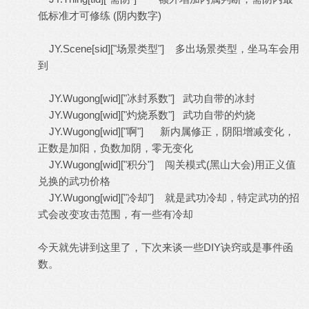
低标准才可修练 (阴内数字)
JY.Scene[sid]["场景类型"] 多出场景类型，坐马车会用
到
JY.Wugong[wid]["冰封系数"] 武功自带的冰封
JY.Wugong[wid]["灼烧系数"] 武功自带的灼烧
JY.Wugong[wid]["啊"] 新内属修正，阴阳增减变化，
正数是加阳，负数加阴，零无变化
JY.Wugong[wid]["积分"] 闯关模式(黑山大会)用正义值
兑换的武功价格
JY.Wugong[wid]["冷却"] 就是武功冷却，特定武功的招
式会改变攻击范围，有一些有冷却
今天就先讲到这里了，下次来谈一些DIY诀窍或是事件函
数。