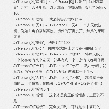
JY.Person[0]["暗器1"] ～ JY.Person[0]["暗器4"] 1到4就是
青字九打、含沙射影、漫天花雨、霹雳秘籍 激活特效输入
100
JY.Person[0]["动物"] 就是装备的动物伙伴
JY.Person[0]["天1"] ～ JY.Person[0]["天4"] 个人天赋技
能，例如主角的福星高照、初代的宇宙洪荒、聂风的摩诃
无量
JY.Person[0]["洗髓"] 洗髓判定 100
JY.Person[0]["积分"] 闯关模式(黑山大会)使用的正义值
JY.Person[0]["地1"] ～ JY.Person[0]["地10"] 特殊天赋，
一个储存格有八个选项，总共有八十个，所有人都可使用
JY.Person[0]["专1"] ～ JY.Person[0]["专2"] 武功专精，就
是武功的强化效果，各别武功只在两者其一中生效
JY.Person[0]["人1"] ～ JY.Person[0]["人40"] 就是感悟页
面的四十个技能，技能激活 1 (40个都输入1就是全激活)
JY.Person[0]["感悟点"]
JY.Person[0]["感悟"] 这个才是真正的感悟点，上面的不
是
JY.Person[0]["路线"] 完全没用到，可能是未来要用的