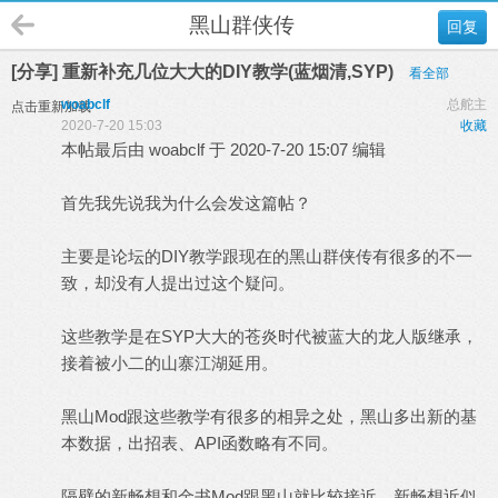
黑山群侠传
回复
[分享] 重新补充几位大大的DIY教学(蓝烟清,SYP)
看全部
woabclf
总舵主
点击重新加载
2020-7-20 15:03
收藏
本帖最后由 woabclf 于 2020-7-20 15:07 编辑
首先我先说我为什么会发这篇帖？
主要是论坛的DIY教学跟现在的黑山群侠传有很多的不一
致，却没有人提出过这个疑问。
这些教学是在SYP大大的苍炎时代被蓝大的龙人版继承，
接着被小二的山寨江湖延用。
黑山Mod跟这些教学有很多的相异之处，黑山多出新的基
本数据，出招表、API函数略有不同。
隔壁的新畅想和金书Mod跟黑山就比较接近，新畅想近似