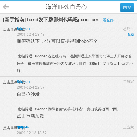
海洋III-铁血丹心
回复
[新手指南] hxsd发下辟邪剑代码吧pixie-jian
看全部
84chen
总舵主
点击重新加载
2009-12-4 13:48
收藏
顺便确认下，4转可以直接得到hobo不？
[发帖际遇]:
84chen游览桃花岛，没想到遇上东邪西毒北丐三人开摇滚音
乐会，被玉笛铁筝啸声三种内功波及，吐血5000ml，花了银两19两才治
好。
84chen
二当家
点击重新加载
2009-12-4 22:37
自己抢沙发
[发帖际遇]:
84chen做得名菜“茯苓花雕猪”，卖出获得银两17两。
点击重新加载
ghij446
三当家
点击重新加载
2009-12-18 18:52