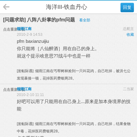
海洋III-铁血丹心
回复
[问题求助] 八阵八卦掌的pfm问题
看全部
烟雨江南
总舵主
点击重新加载
2010-2-9 14:53
收藏
pfm baxianzuijiu
你只能将［八仙醉酒］用在自己的身上。
就这个提示啥意思??战斗中也是一样
[发帖际遇]:
烟雨江南在丐帮树林捡到一只叫花鸡，自己吃掉，被洪七公
发现暴揍一顿，花掉医药费银两28。
烟雨江南
二当家
点击重新加载
2010-2-10 11:11
好吧可以用了只能用在自己身上...原来是加本身境界的技
能
[发帖际遇]:
烟雨江南在丐帮树林捡到一只叫花鸡，自己吃掉，结果食物
中毒，花掉医药费银两28。