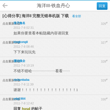
海洋III-铁血丹心
回复
[心得分享] 海洋II 完整无错单机版 下载
看全部
浪子無名
#
点击重新加载
326
2011-7-8 02:31
如果你要查看本帖隐藏内容请回复
kingkongli
#
点击重新加载
327
2011-7-8 08:46
下下来玩玩先
漂泊狼企
#
点击重新加载
328
2011-7-8 10:19
不错不错哈···················看看······
zishanbaba
#
点击重新加载
329
2011-7-8 11:39
谢谢！！！！！！！！！！！！！！！1
ydg1984
#
点击重新加载
330
2011-7-8 12:42
回复
hxsd
的帖子