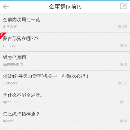
金庸群侠前传
金前内功属性一览
山河永寂
22
蒙古部落在哪???
shingson
3
钱怎么赚啊
qq86884879
8
求破解“寻天山雪莲”机关~+一些游戏心得！
7795593
15
为什么不能全屏呀。
njzhoubin
1
怎么练弹指神通？
hww99
0