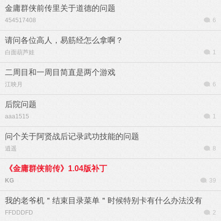
金庸群侠前传里关于道德的问题
454517408
6
请问各位高人，易筋经怎么拿啊？
白面葫芦娃
1
二周目和一周目简直是两个游戏
江映月
6
后院问题
aaa1515
1
问个关于阿贤战后记录武功技能的问题
逍遥
8
《金庸群侠前传》1.04版补丁
KG
39
我的老爷机＂结束目录菜单＂时候特别卡有什么办法没有
FFDDDFD
2