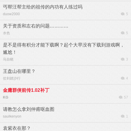
丐帮汪帮主给的祖传的内功有人练过吗
duow2000
5
关于资质和左右的问题…………
水色
5
是不是得有积分才能下载啊？起个大早没有下载到游戏啊，
尴尬！
马自晓
3
王盘山在哪里？
仗剑踏沙行
4
金庸群侠前传1.02补丁
KG
57
请教怎么拿刘仲甫呕血图
saulkenyon
1
袁紫衣在那？