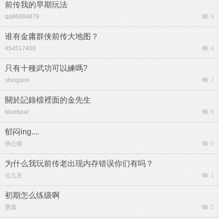
前传我的早期玩法
qq86884879
9
谁有金庸群侠前传大地图？
454517408
4
只有十種武功可以練嗎?
shingson
2
關於記錄檔裡面的金先生
bluebear
6
郁闷ing....
伤心痕
0
为什么我玩前传老出现内存错误你们有吗？
云九天
1
初期怎么练级啊
墨裳
5