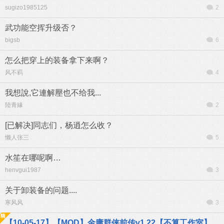
sugizo1985125
2
武功能空挥升级否？
bigsb
6
怎么把穿上的装备拿下来啊？
风不羁
4
我想說,它連解壓也不给我...
陸青緣
2
[已解决]同志们，杨逍怎么收？
懒人张三
5
水笙在哪呢啊…
henvgui1987
3
关于卸装备的问题....
寒风风
3
【10-05-17】【MOD】金庸群侠前传v1.22【不算工作室】