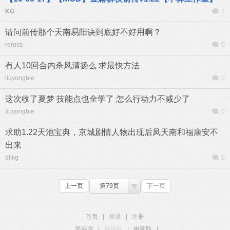
KG
1
请问前传那个天南易阳诀到底好不好用啊？
reross
0
有人10回合内杀风清扬么 求最快方法
liuyongbie
0
这次收了夏梦 技能点也全学了 怎么行动力不减少了
liuyongbie
0
求助1.22天池宝典，京城剧情人物出现后凤天南和福康安不
出来
dllkg
0
上一页
第79页
下一页
首页
|
登录
|
注册
简易版
|
触屏版
|
电脑版
|