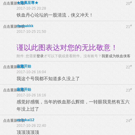
★龍凰至尊★
#
点击重新加载
20
2017-10-25 20:28
铁血丹心论坛的一股清流，侠义冲天！
daobakkk
#
点击重新加载
21
2017-10-25 21:50
谨以此图表达对您的无比敬意！
附件:
您需要
登录
才可以下载或查看附件。没有账号？
我要成为铁血侠客
寂寞开始
#
点击重新加载
22
2017-10-26 16:04
我这个号我都不知道多久没上了
寂寞开始
#
点击重新加载
23
2017-10-26 16:16
感觉好感慨，当年的铁血那么辉煌，一转眼我竟然有五六
年没上过了
airliukai12
#
点击重新加载
24
2017-10-26 22:40
顶顶顶顶顶