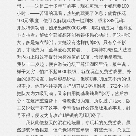
想，——这是二十多年前的事，现在每玩一个畅想要100
小时，——苦逼的玩着，热热的玩完了休息；倘肯多花
100元/季度，便可以解锁武功一键到极，或者399元/年，
开放特训功能，如果出到6000块/年，那就能成为『至尊爱
心支持者』解锁全部畅想还能有很多贴心功能，但这些坛
友，多是短衣帮⑴，大抵没有这样阔绰⑵。只有穿长衫
的，才能成为『至尊爱心支持者』，北冥神功/吸星大法提
升内力上限效率提升为标准值的10倍，慢慢地坐着玩。
我从十二岁起，便在游侠论坛至尊江湖区里混，版主说，
样子太穷，怕冲不起6000块钱，就在玩点免费游戏罢。外
面的短衣坛友，虽然容易说话，但唠唠叨叨缠夹不清的也
很不少。他们往往要亲自把胡刀从3空挥到极，花2个小时
把队友内力吸到满，又亲自用阎基刷钱刷到3万，然后放
心：在这严重监督下，修改也很为难。所以过了几天，版
主又说我干不了这事。幸亏没做什么违反版规的事儿，封
号不得，便改为专攻难1解锁的无聊职务了。
我从此便整天的混在论坛里，专玩我的免费游戏。虽
然游戏体验很差，但总觉得有些单调，有些无聊。总版主