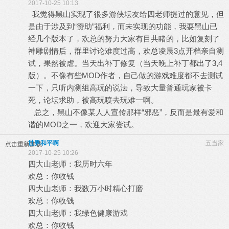
2017-10-25 10:13
我觉得黑山实现了很多游侠坛友给四老师提过的意见，但
是由于涉及到“赞助”福利，而未实现的功能，我耍黑山已
经几个版本了，欢总的努力大家有目共睹的，比如复刻了
神雕剧情后，群里讨论难度过高，欢总凌晨3点开档亲自测
试，果然被虐。当天出补丁修复（当天晚上补丁都出了3,4
版）。不像有些MOD作者，自己做的游戏难度都不去测试
一下，只听内测组高玩的说法，导致大量普通玩家被卡
死，论坛求助，被高玩喷去玩难一啊。
总之，黑山不像某人人宣传那样“邪恶”，反而是最有爱和
谐的MOD之一，欢迎大家尝试。
世界和平啊
五当家
点击重新加载
2017-10-25 10:26
四大山老师：我历时六年
欢总：你收钱
四大山老师：我数万小时精心打磨
欢总：你收钱
四大山老师：我绿色健康游戏
欢总：你收钱