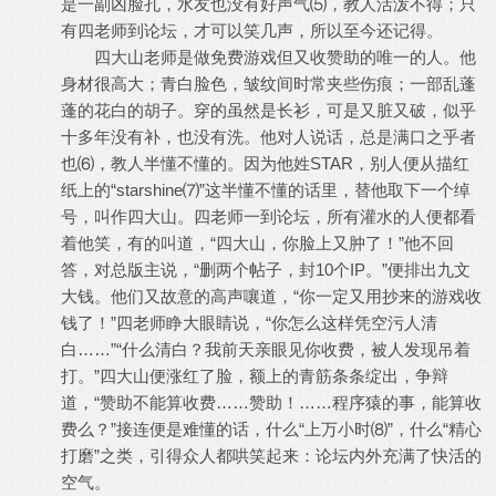
是一副凶脸孔，水友也没有好声气⑸，教人活泼不得；只
有四老师到论坛，才可以笑几声，所以至今还记得。
四大山老师是做免费游戏但又收赞助的唯一的人。他
身材很高大；青白脸色，皱纹间时常夹些伤痕；一部乱蓬
蓬的花白的胡子。穿的虽然是长衫，可是又脏又破，似乎
十多年没有补，也没有洗。他对人说话，总是满口之乎者
也⑹，教人半懂不懂的。因为他姓STAR，别人便从描红
纸上的“starshine⑺”这半懂不懂的话里，替他取下一个绰
号，叫作四大山。四老师一到论坛，所有灌水的人便都看
着他笑，有的叫道，“四大山，你脸上又肿了！”他不回
答，对总版主说，“删两个帖子，封10个IP。”便排出九文
大钱。他们又故意的高声嚷道，“你一定又用抄来的游戏收
钱了！”四老师睁大眼睛说，“你怎么这样凭空污人清
白……”“什么清白？我前天亲眼见你收费，被人发现吊着
打。”四大山便涨红了脸，额上的青筋条条绽出，争辩
道，“赞助不能算收费……赞助！……程序猿的事，能算收
费么？”接连便是难懂的话，什么“上万小时⑻”，什么“精心
打磨”之类，引得众人都哄笑起来：论坛内外充满了快活的
空气。