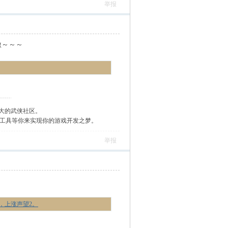
举报
激～～～
大的武侠社区。
作工具等你来实现你的游戏开发之梦。
举报
，上涨声望2。