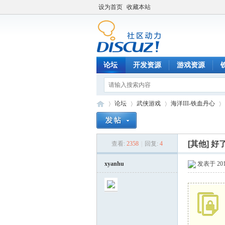
设为首页
收藏本站
论坛
开发资源
游戏资源
论坛
武侠游戏
海洋III-铁血丹心
[其他]
好
查看:
2358
|
回复:
4
铁
»
›
›
›
xyanhu
发表于 2010