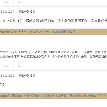
支持
反对
-1-2 12:17
|
显示全部楼层
，云中太努力了，居然凌晨3点还为这个服务器的问题而工作，实在是感
elwinly参加掌门人大会，偷去金龙杯一个，卖出获得银两32两。
】铁血丹心论坛（大武侠）：致力于推广和发展武侠文化，让我们一起努力，做全球最
止最好的金庸群侠传MOD游戏交流论坛，各种经典武侠游戏等你来玩，各种开源制
支持
反对
-1-2 13:33
|
显示全部楼层
平安！
84chen随江湖群豪去给萧半和贺寿，意外逮到了卓天雄，悉获鸳鸯刀“仁者无敌”的秘密