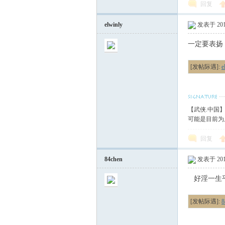
回复
elwinly
发表于 2010
一定要表扬
[发帖际遇]:
【武侠.中国
可能是目前为
回复
84chen
发表于 2010
好淫一生
[发帖际遇]: