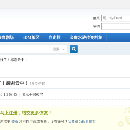
账号
密码
铁血剧场
3DM版区
自走棋
金庸水浒传资料集
搜索
搜
好了！感谢云中！
索
了！感谢云中！
[复制链接]
-1-2 08:45
|
显示全部楼层
马上注册，结交更多侠友！
您需要
登录
才可以下载或查看，没有账号？
我要成为铁血侠客