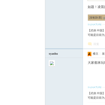
如题！凌晨
血
[发帖际遇]:
【武侠.中国
可能是目前为
回复
xyanhu
楼主
|
发表
丹
大家都来玩
【武侠.中国
可能是目前为
心