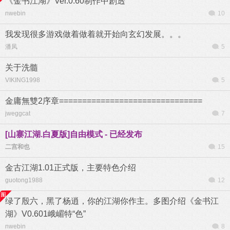
《金书江湖》Ver.0.60制作中剧透
nwebin
10
我发现很多游戏做着做着就开始向玄幻发展。。。
潘凤
5
关于洗髓
VIKING1998
5
金庸無雙2序章===============================
jweggcat
7
[山寨江湖.白夏版]自由模式 - 已经发布
二宫和也
15
金古江湖1.01正式版，主要特色介绍
guotong1988
12
绿了殷六，黑了杨逍，你的江湖你作主。多图介绍《金书江
湖》V0.601峨嵋特“色”
nwebin
8