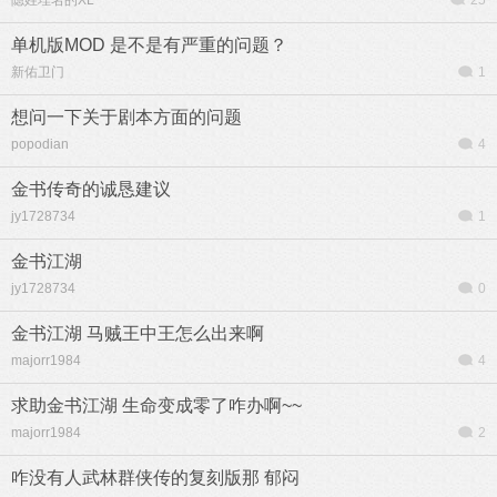
隐姓埋名的XL
25
单机版MOD 是不是有严重的问题？
新佑卫门
1
想问一下关于剧本方面的问题
popodian
4
金书传奇的诚恳建议
jy1728734
1
金书江湖
jy1728734
0
金书江湖 马贼王中王怎么出来啊
majorr1984
4
求助金书江湖 生命变成零了咋办啊~~
majorr1984
2
咋没有人武林群侠传的复刻版那 郁闷