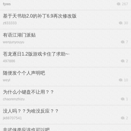
fyws
267
基于天书劫2.0的补丁6.9再次修改版
ztl33333
30
有语江湖门派贴
wenjunyouyu
7
苍龙逐日1.2版游戏卡住了求助~·
497886
2
随便发个个人声明吧
weyl
10
为什么小键盘不让用？？
chaorenzhizu
1
没人吗？？为啥没反应？？
jk88707541
2
非武侠类应该也可以吧