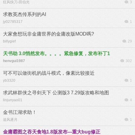
狂风快刀-田伯光
3
求教英杰传系列的AI
jy02785317
1
大家會想玩非金庸世界的金庸改版MOD嗎?
billygief
29
天书劫 3.0悄然发布。。。。紧急修复，发布补丁1
henvgui1987
302
可不可以做街机的战斗模式，像素比较接近
yb3320
1
求武林群侠之寻剑天下 公测版3 7.29版攻略和地图
linjunyao01
4
金书江湖求助！
追风逐月
1
金庸霸图之吞天食地1.8版发布---重大bug修正