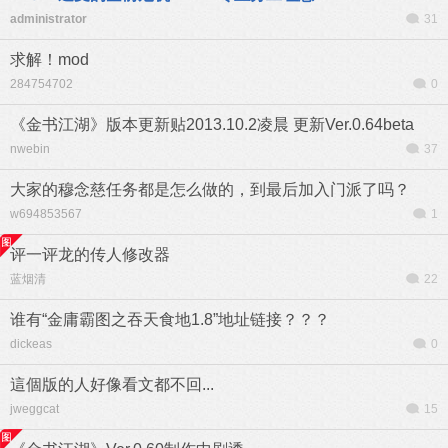
administrator
31
求解！mod
284754702
0
《金书江湖》版本更新贴2013.10.2凌晨 更新Ver.0.64beta
nwebin
37
大家的穆念慈任务都是怎么做的，到最后加入门派了吗？
w694853567
1
评一评龙的传人修改器
蓝烟清
22
谁有“金庸霸图之吞天食地1.8”地址链接？？？
dickeas
0
這個版的人好像看文都不回...
jweggcat
15