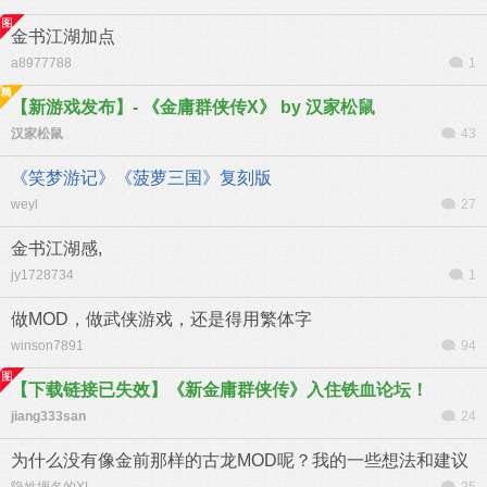
金书江湖加点
a8977788
1
【新游戏发布】- 《金庸群侠传X》 by 汉家松鼠
汉家松鼠
43
《笑梦游记》《菠萝三国》复刻版
weyl
27
金书江湖感,
jy1728734
1
做MOD，做武侠游戏，还是得用繁体字
winson7891
94
【下载链接已失效】《新金庸群侠传》入住铁血论坛！
jiang333san
24
为什么没有像金前那样的古龙MOD呢？我的一些想法和建议