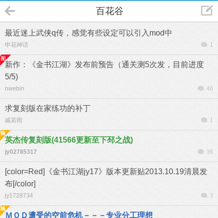
百花谷
最近迷上武侠q传，感觉有些设定可以引入mod中
申花神话
1
新作：《金书江湖》发布前预告（通关测5次发，目前进度
5/5)
nwebin
46
求复刻版在家练功的补丁
戚若雨
1
英杰传复刻版(41566更新至下邳之战)
jy02785317
36
[color=Red]《金书江湖jy17》版本更新贴2013.10.19清晨发
布[/color]
jy1728734
3
ＭＯＤ遭受的空前危机－－－专业分工理想