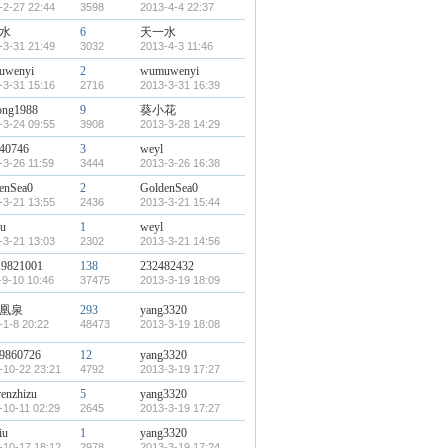
-2-27 22:44
3598
2013-4-4 22:37
水
6
天一水
-3-31 21:49
3032
2013-4-3 11:46
uwenyi
2
wumuwenyi
-3-31 15:16
2716
2013-3-31 16:39
ong1988
9
葵小花
-3-24 09:55
3908
2013-3-28 14:29
40746
3
weyl
-3-26 11:59
3444
2013-3-26 16:38
enSea0
2
GoldenSea0
-3-21 13:55
2436
2013-3-21 15:44
lu
1
weyl
-3-21 13:03
2302
2013-3-21 14:56
19821001
138
232482432
-9-10 10:46
37475
2013-3-19 18:09
凰泉
293
yang3320
-1-8 20:22
48473
2013-3-19 18:08
9860726
12
yang3320
-10-22 23:21
4792
2013-3-19 17:27
renzhizu
5
yang3320
-10-11 02:29
2645
2013-3-19 17:27
iu
1
yang3320
-10-17 18:12
2978
2013-3-19 17:24