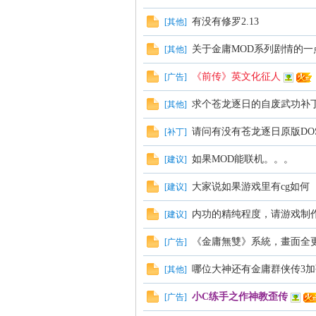
有没有修罗2.13
[
其他
]
关于金庸MOD系列剧情的一
[
其他
]
《前传》英文化征人
[
广告
]
求个苍龙逐日的自废武功补
[
其他
]
请问有没有苍龙逐日原版DO
[
补丁
]
如果MOD能联机。。。
[
建议
]
大家说如果游戏里有cg如何
[
建议
]
内功的精纯程度，请游戏制
[
建议
]
《金庸無雙》系統，畫面全
[
广告
]
哪位大神还有金庸群侠传3加强版
[
其他
]
小C练手之作神教歪传
[
广告
]