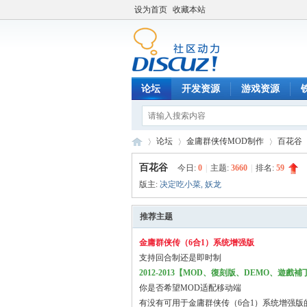
设为首页
收藏本站
论坛
开发资源
游戏资源
论坛
金庸群侠传MOD制作
百花谷
百花谷
今日:
0
|
主题:
3660
|
排名:
59
版主:
决定吃小菜
,
妖龙
铁
»
›
›
推荐主题
金庸群侠传（6合1）系统增强版
支持回合制还是即时制
2012-2013【MOD、復刻版、DEMO、遊戲
你是否希望MOD适配移动端
有没有可用于金庸群侠传（6合1）系统增强版