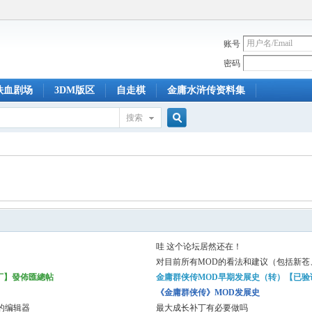
账号
密码
铁血剧场
3DM版区
自走棋
金庸水浒传资料集
搜索
搜
索
哇 这个论坛居然还在！
对目前所有MOD的看法和建议（包括新苍
改）
補丁】發佈匯總帖
金庸群侠传MOD早期发展史（转）【已验
《金庸群侠传》MOD发展史
的编辑器
最大成长补丁有必要做吗