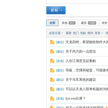
血
全部
其他
917
建议
1489
评价
全部主题
最新
热门
热帖
精华
更多
天龙四绝，希望能给制作大
[
建议
]
关于内力的一点想法
[
建议
]
丹
人在江湖意见征集帖
[
其他
]
等級，空揮與秘笈，可能會
[
建议
]
关于马车系统的建议
[
建议
]
可以以天龙八部单机版的为
[
建议
]
kys.exe白屏？
[
其他
]
心
对下一个版本MOD的期待