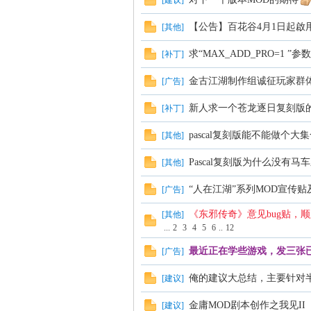
[
建议
]
【公告】百花谷4月1日起啟
[
其他
]
求“MAX_ADD_PRO=1 ”
[
补丁
]
金古江湖制作组诚征玩家群
[
广告
]
新人求一个苍龙逐日复刻版
[
补丁
]
pascal复刻版能不能做个大
[
其他
]
Pascal复刻版为什么没有马
[
其他
]
“人在江湖”系列MOD宣传
[
广告
]
《东邪传奇》意见bug贴，顺
[
其他
]
...
2
3
4
5
6
..
12
最近正在学些游戏，发三张
[
广告
]
俺的建议大总结，主要针对半
[
建议
]
金庸MOD剧本创作之我见II
[
建议
]