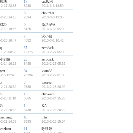
席地
17
cac9270
-2-17 23:33
6230
2013-3-3 13:59
8
chouzhai
-2-28 14:16
2594
2013-3-3 13:35
3320
9
激活AVA
-2-19 19:46
3125
2013-3-3 09:20
2
沈小侠
-2-28 16:47
4052
2013-3-1 10:42
sq
37
zerodark
-1-28 00:58
13375
2013-2-27 05:36
小剑侠
23
zerodark
-2-14 16:18
8438
2013-2-27 05:32
gcat
94
kiom88
-2-5 13:32
23394
2013-2-27 01:06
tk
7
wearect
-2-21 20:32
9788
2013-2-26 20:02
6
1
chiokakit
-2-23 11:10
3565
2013-2-24 15:26
吟
1
KA
-2-22 20:15
3438
2013-2-23 20:22
piaoying
10
mhsl
-2-21 14:35
8593
2013-2-23 15:04
renzhizu
11
呼延婷