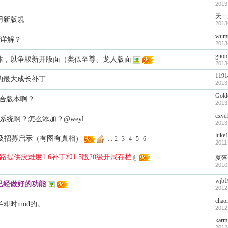
2013
天一
用新版規
2013
wum
参数详解？
2013
guot
体，以争取新开版面（类似至尊、龙人版面
2013
1191
的最大成长补丁
2013
Gold
集合版本啊？
2013
cxye
车系统啊？怎么添加？@weyl
2013
luke
贴及招募启示（有图有真相）
...
2
3
4
5
6
2011
路提供没难度1.6补丁和1.5版20级开局存档
夏落
2010
wjb1
已经做好的功能
2012
chao
即时mod的。
2012
karm
2012