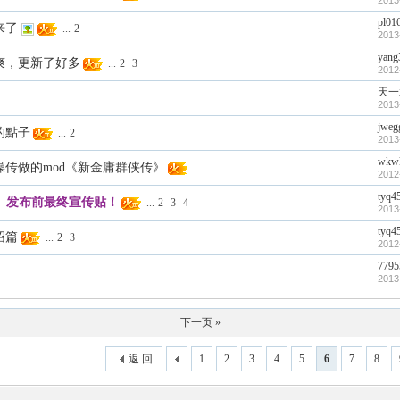
2013
pl01
来了
...
2
2013
yang
爽，更新了好多
...
2
3
2012
天一
》
2013
jweg
的點子
...
2
2013
wkw
传做的mod《新金庸群侠传》
2012
tyq4
】发布前最终宣传贴！
...
2
3
4
2013
tyq4
绍篇
...
2
3
2012
7795
2013
下一页 »
返 回
1
2
3
4
5
6
7
8