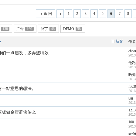
返 回
1
2
3
4
5
6
7
8
138
广告
160
补丁
46
DEMO
58
新窗
作者
chao
神们一点启发，多弄些特效
2013
他跑
2013
唔知
2013
fll0
有一點意思的想法。
2013
bttt
2013
1213
模板做金庸群侠传么
2013
100
2013
seph