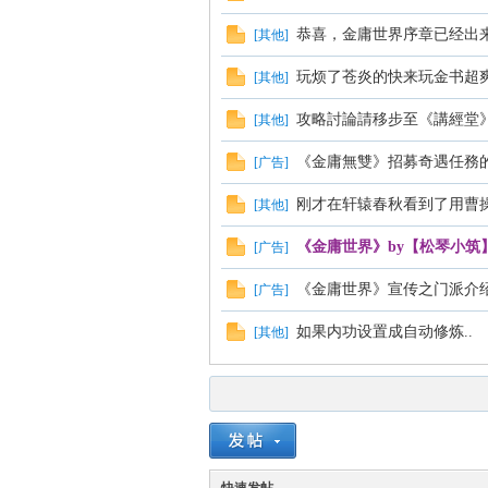
恭喜，金庸世界序章已经出
[
其他
]
玩烦了苍炎的快来玩金书超
[
其他
]
攻略討論請移步至《講經堂
[
其他
]
《金庸無雙》招募奇遇任務
[
广告
]
刚才在轩辕春秋看到了用曹操
[
其他
]
《金庸世界》by【松琴小筑
[
广告
]
《金庸世界》宣传之门派介
[
广告
]
如果内功设置成自动修炼..
[
其他
]