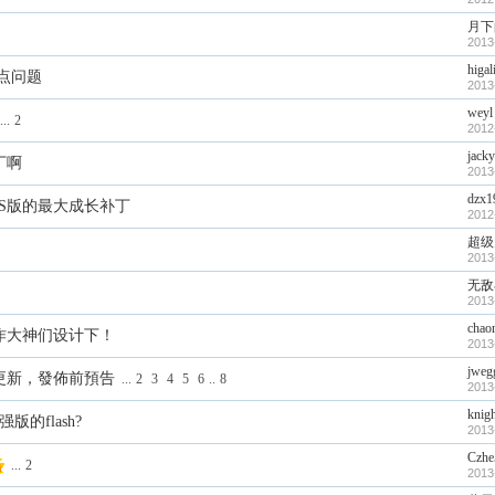
月下
2013
higal
点问题
2013
weyl
...
2
2012
jack
丁啊
2013
dzx1
S版的最大成长补丁
2012
超级
2013
无敌
2013
chao
作大神们设计下！
2013
jweg
更新，發佈前預告
...
2
3
4
5
6
..
8
2013
knig
的flash?
2013
Czhe
...
2
2013