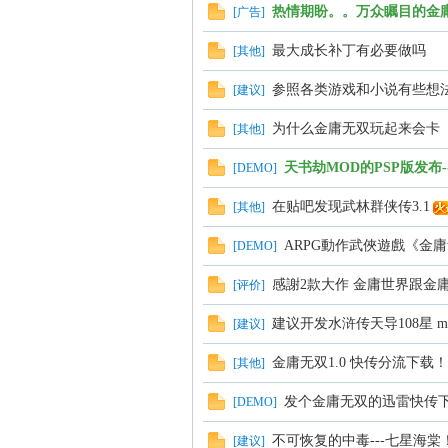
热情期盼。。万众瞩目的金
[
广告
]
最大成长补丁有必要做吗
[
其他
]
参照各类游戏和小说有些想
[
建议
]
为什么金庸无双玩起来会卡
[
其他
]
天书劫MOD的PSP版发布--
[
DEMO
]
在贴吧发现武林群侠传3.1
[
其他
]
ARPG動作武俠遊戲《金
[
DEMO
]
感謝2款大作 金庸世界跟金
[
评价
]
建议开发水浒传天导108星 m
[
建议
]
金庸无双1.0 快传分流下载！
[
其他
]
发个金庸无双的迅雷快传
[
DEMO
]
不可恢复的中毒---七星海
[
建议
]