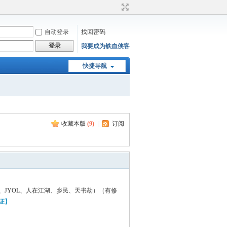
自动登录
找回密码
登录
我要成为铁血侠客
快捷导航
收藏本版
(
9
)
|
订阅
、JYOL、人在江湖、乡民、天书劫）（有修
证】