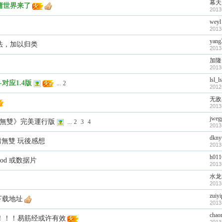
幕天
庸世界来了
2013
weyl
2013
yang
法，加以归类
2013
加隆
2013
lsl_l
对应1.4版
...
2
2012
无敌
2013
jweg
庸無雙》完美運行版
...
2
3
4
2013
dkny
庸無雙 玩後感想
2013
h011
od 或数据片
2013
水龙
2013
zuiyi
下载地址
2013
chao
棠！！！易筋经或许有效