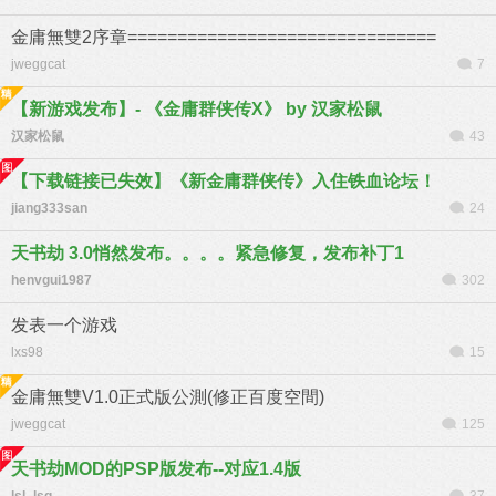
金庸無雙2序章===============================
jweggcat
7
【新游戏发布】- 《金庸群侠传X》 by 汉家松鼠
汉家松鼠
43
【下载链接已失效】《新金庸群侠传》入住铁血论坛！
jiang333san
24
天书劫 3.0悄然发布。。。。紧急修复，发布补丁1
henvgui1987
302
发表一个游戏
lxs98
15
金庸無雙V1.0正式版公測(修正百度空間)
jweggcat
125
天书劫MOD的PSP版发布--对应1.4版