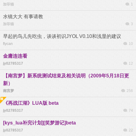
加菲猫
1
水镜大大 有事请教
加菲猫
3
早起的鸟儿先吃虫，谈谈初识JYOL V0.10和浅显的建议
flycan
10
金庸连连看
jy02785317
12
【南宫梦】新系统测试结束及相关说明（2009年5月18日更
新）
南宫梦
256
《再战江湖》LUA版 beta
jy02785317
74
[kys_lua补完计划][笑梦游记]beta
jy02785317
22