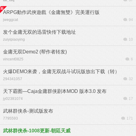
lsl_lsq
37
ARPG動作武俠遊戲《金庸無雙》完美運行版
jweggcat
94
发个金庸无双的迅雷快传下载地址
zuiyipiaoying
10
金庸无双Demo2 (帮作者转发)
vincent0825
6
火爆DEMO来袭，金庸无双战斗试玩版放出下载（转）
294341057
32
天下霸图—Caja金庸群侠剧本MOD 版本3.0 发布
jy02381074
17
武林群侠杀-测试版发布
7795593
171
武林群侠杀-1008更新-朝廷天威