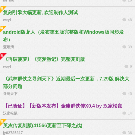
lsl_lsq
20
复刻引擎大幅更新, 欢迎制作人测试
weyl
48
android版龙人（发布第五版完整版和Windows版同步发
布）
蓝烟清
39
《再破菠萝》《笑梦游记》完整复刻版
weyl
9
《武林群侠之寻剑天下》近期最后一次更新，7.29版 解决大
部分问题
寻剑天下
45
【已验证】【新版本发布】金庸群侠传X0.4 by 汉家松鼠
汉家松鼠
14
英杰传复刻版(41566更新至下邳之战)
jy02785317
36