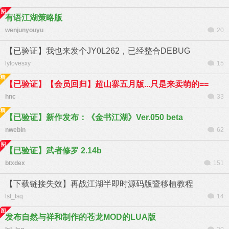
有语江湖策略版
wenjunyouyu
20
【已验证】我也来发个JY0L262，已经整合DEBUG
lylovesxy
15
【已验证】【会员回归】超山寨五月版...只是来卖萌的==
hnc
33
【已验证】新作发布：《金书江湖》Ver.050 beta
nwebin
62
【已验证】武者修罗 2.14b
btxdex
151
【下载链接失效】再战江湖半即时源码版暨移植教程
lsl_lsq
14
发布自然与祥和制作的苍龙MOD的LUA版