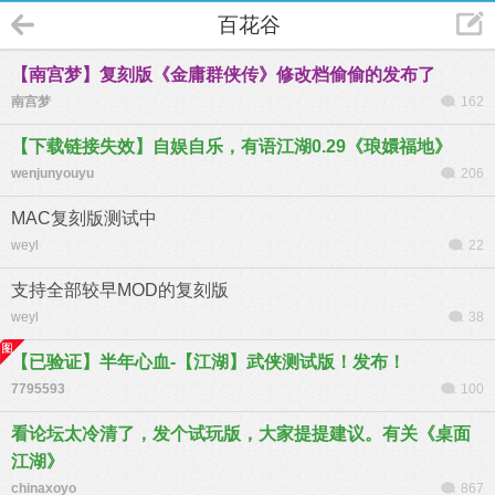
百花谷
【南宫梦】复刻版《金庸群侠传》修改档偷偷的发布了
南宫梦
162
【下载链接失效】自娱自乐，有语江湖0.29《琅嬛福地》
wenjunyouyu
206
MAC复刻版测试中
weyl
22
支持全部较早MOD的复刻版
weyl
38
【已验证】半年心血-【江湖】武侠测试版！发布！
7795593
100
看论坛太冷清了，发个试玩版，大家提提建议。有关《桌面
江湖》
chinaxoyo
867