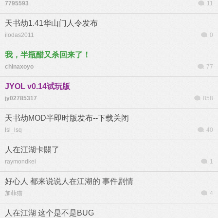
7795593
11
天书劫1.41华山门人令发布
ilodas2011
0
我，半瓶醋又杀回来了！
chinaxoyo
77
JYOL v0.14试玩版
jy02785317
858
天书劫MOD半即时版发布--下载关闭
lsl_lsq
40
人在江湖卡關了
raymondkei
1
好心人 都来说说人在江湖的 事件剧情
加菲猫
4
人在江湖 这个是不是BUG