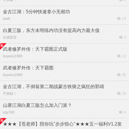
不倒翁！
2
金古江湖：5分钟快速拿小无相功
lxw6
13
白夏三版，东方未明练内功没有提高内力最大值
古德里安
4
武者修罗外传：天下霸图正式版
liuyaou1986
12
武者修罗外传：天下霸图
liuyaou1986
35
金古江湖，不倒翁第二期战蒙古铁骑之疯狂的郭靖
不倒翁！
10
山寨江湖白夏三版怎么加入门派？
yqy190
4
★★★【苍老师】陪你玩"步步惊心"★★★五一福利V1.2发