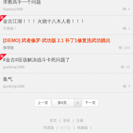
求教高手一个问题
liuyaou1986
4
金古江湖！！！ 火烧十八木人巷！！！
不倒翁！
1
[DEMO] 武者修罗·武功版 2.1 补丁1修复洗武功跳出
查理猫
168
#金古#应该解决战斗卡死问题了
guotong1988
38
集气
guotong1988
4
上一页
第4页
下一页
首页
|
登录
|
注册
简易版
|
触屏版
|
电脑版
|