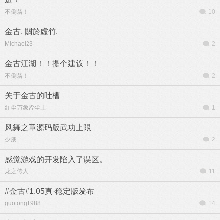
不倒翁！
10
金古. 關於虛竹.
Michael23
2
金古江湖！！提个建议！！
不倒翁！
2
关于金古的吐槽
红尘万象皆尘土
1
风舞之章源码版武功上限
少朋
2
感觉游戏的开发陷入了误区。
龙之传人
11
#金古#1.05真·稳定版发布
guotong1988
14