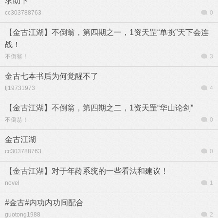
求助下
cc303788763
0
【金古江湖】不倒翁，第四期之一，1资天罡“单挑”天下会连
战！
不倒翁！
3
金古七本书后为何觉醒不了
tj19731973
4
【金古江湖】不倒翁，第四期之二，1资天罡“华山论剑”
不倒翁！
0
金古江湖
cc303788763
0
【金古江湖】对于年龄系统的一些看法和建议！
novel
1
#金古#内功内功间配合
guotong1988
2