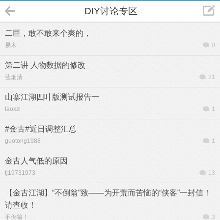
DIY讨论专区
二巨，敢不敢来个爽的，
易木
0
第二讲 人物数据的修改
蓝烟清
21
山寨江湖四叶版测试报告一
taoxzl
1
#金古#近日调整汇总
guotong1988
1
金古人气低的原因
tj19731973
13
【金古江湖】“不倒翁”致——为开荒而苦恼的“侠客”一封信！
请查收！
不倒翁！
3