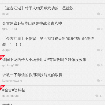
【金古江湖】对于人物天赋武功的一些建议
novel
1
金古建议1-新华山论剑挑战金古八神
tj19731973
0
【金古江湖】不倒翁，第五期“1资天罡“单挑”华山论剑连
战！“！！！
不倒翁！
2
请问下龙的传人小场景用UP有法改吗？好像没效果
guotong1988
6
求教一下印信的作用和技能点的取得
kongjumowang
4
#金古#资料帖
guotong1988
11