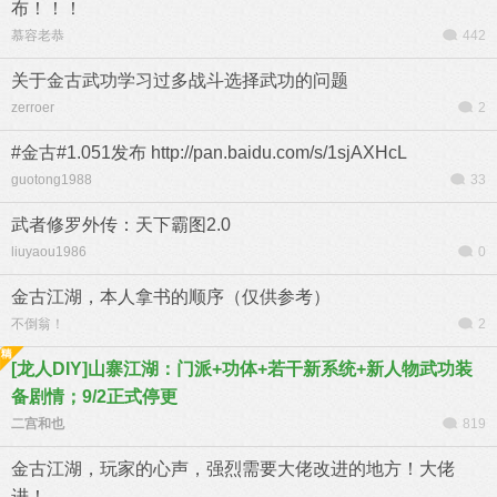
布！！！
慕容老恭
442
关于金古武功学习过多战斗选择武功的问题
zerroer
2
#金古#1.051发布 http://pan.baidu.com/s/1sjAXHcL
guotong1988
33
武者修罗外传：天下霸图2.0
liuyaou1986
0
金古江湖，本人拿书的顺序（仅供参考）
不倒翁！
2
[龙人DIY]山寨江湖：门派+功体+若干新系统+新人物武功装
备剧情；9/2正式停更
二宫和也
819
金古江湖，玩家的心声，强烈需要大佬改进的地方！大佬
进！