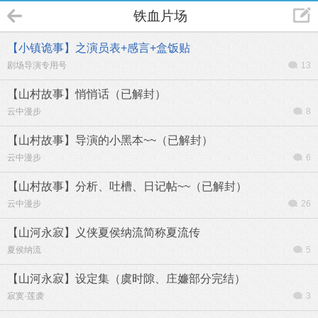
铁血片场
【小镇诡事】之演员表+感言+盒饭贴
剧场导演专用号
13
【山村故事】悄悄话（已解封）
云中漫步
8
【山村故事】导演的小黑本~~（已解封）
云中漫步
6
【山村故事】分析、吐槽、日记帖~~（已解封）
云中漫步
26
【山河永寂】义侠夏侯纳流简称夏流传
夏侯纳流
5
【山河永寂】设定集（虞时隙、庄嬚部分完结）
寂寞·莲袭
3