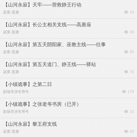
【山河永寂】天牢——营救静王行动
寂寞·莲袭
19
【山河永寂】长公主相关支线——高唐庙
寂寞·莲袭
39
【山河永寂】第五天阴阳家、巫教主线——往事
寂寞·莲袭
95
【山河永寂】第五天道门、静王线——驿站
寂寞·莲袭
76
【小镇诡事】之第二日
剧场导演专用号
178
【小镇诡事】之张老爷书房（已开）
剧场导演专用号
10
【山河永寂】黎王府支线
寂寞·莲袭
43