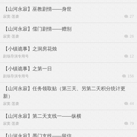
【山河永寂】巫教剧情——身世
寂寞·莲袭
27
【山河永寂】儒门剧情——赠别
寂寞·莲袭
26
【小镇诡事】之洞房花烛
剧场导演专用号
12
【小镇诡事】之第一日
剧场导演专用号
156
【山河永寂】任务领取贴（第三天、另第二天积分统计更
新）
寂寞·莲袭
44
【山河永寂】第二天支线一——纵横
寂寞·莲袭
79
【山河永寂】墨门支线——留信