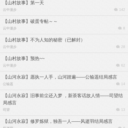
【山村故事】第一天
云中漫步
142
【山村故事】破蛋专帖～～
云中漫步
8
【山村故事】不为人知的秘密（已解封）
云中漫步
28
【山村故事】预热~~
云中漫步
62
【山河永寂】愿执一人手，山河踏遍——公输遥结局感言
公输遥
14
【山河永寂】旧事前尘还入梦 ，新茶客话故人情——司望结
局感言
司望
13
【山河永寂】修罗炼狱，独吾一人——风逝羽结局感言