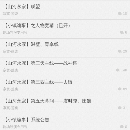
【山河永寂】联盟
寂寞·莲袭
10
【小镇诡事】之人物竞猜（已开）
剧场导演专用号
6
【山河永寂】温璧、青伞线
寂寞·莲袭
29
【山河永寂】第三天主线——战神祭
寂寞·莲袭
148
【山河永寂】第三四主线——去留
寂寞·莲袭
89
【山河永寂】第五天幕间——虞时隙、庄嬚
寂寞·莲袭
31
【小镇诡事】系统公告
剧场导演专用号
0