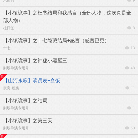
风逝羽
9
【小镇诡事】之杜爷结局和我感言（全部人物，这次真是全
部人物）
杜日笙
8
【小镇诡事】之十七隐藏结局+感言（感言已更）
十七
13
【小镇诡事】之神秘小黑屋三
剧场导演专用号
48
【山河永寂】演员表+盒饭
寂寞·莲袭
11
【小镇诡事】之结局
剧场导演专用号
1
【小镇诡事】之第三天
剧场导演专用号
60