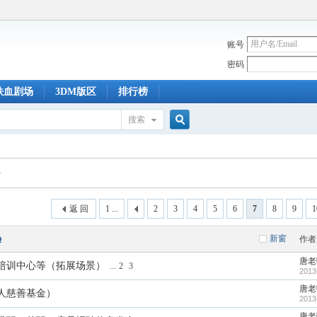
账号
密码
铁血剧场
3DM版区
排行榜
搜索
搜
索
返 回
1 ...
2
3
4
5
6
7
8
9
1
新窗
作者
唐老
培训中心等（拓展场景）
...
2
3
2013
唐老
人慈善基金）
2013
唐老