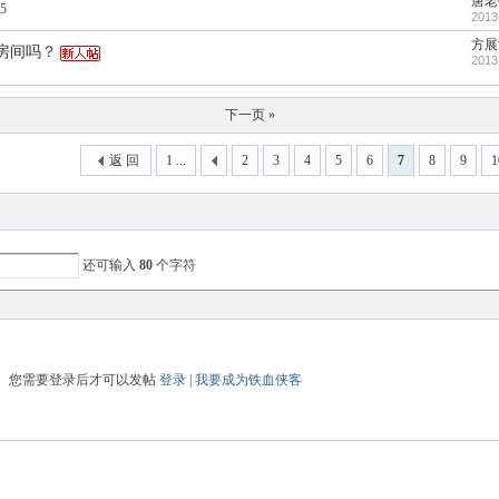
唐老
5
2013
方展
房间吗？
2013
下一页 »
返 回
1 ...
2
3
4
5
6
7
8
9
1
还可输入
80
个字符
您需要登录后才可以发帖
登录
|
我要成为铁血侠客