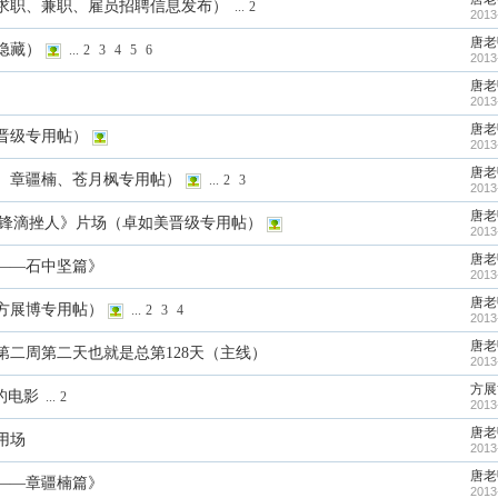
求职、兼职、雇员招聘信息发布）
...
2
2013
唐老
隐藏）
...
2
3
4
5
6
2013
唐老
2013
唐老
晋级专用帖）
2013
唐老
、章疆楠、苍月枫专用帖）
...
2
3
2013
唐老
冲锋滴挫人》片场（卓如美晋级专用帖）
2013
唐老
——石中坚篇》
2013
唐老
方展博专用帖）
...
2
3
4
2013
唐老
二周第二天也就是总第128天（主线）
2013
方展
的电影
...
2
2013
唐老
用场
2013
唐老
——章疆楠篇》
2013