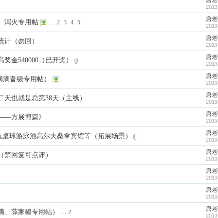
唐老
2013
唐老
、泻火专用帖
...
2
3
4
5
2013
唐老
统计（勿回）
2013
唐老
金540000（已开奖）
2013
唐老
滴滴晋级专用帖）
2013
唐老
二天也就是总第38天（主线）
2013
唐老
——方展博篇》
2013
唐老
玩桌球游泳池高尔夫桑拿宾馆等（拓展场景）
2013
唐老
（禁回复可点评）
2013
唐老
2013
唐老
2013
唐老
滴、薛家碧专用帖）
...
2
2013