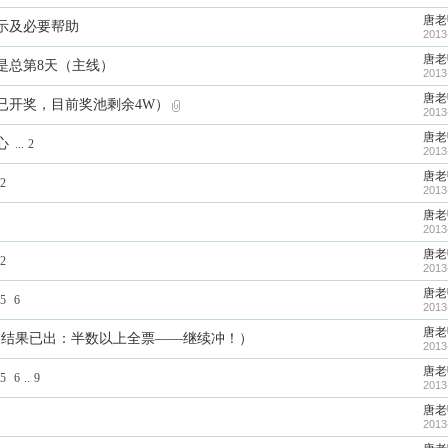
唐老
示及必要帮助
2013
唐老
是总第8天（主线）
2013
唐老
已开奖，目前奖池剩余4W）
2013
唐老
心
...
2
2013
唐老
2
2013
唐老
2013
唐老
2
2013
唐老
5
6
2013
唐老
吧（结果已出：半数以上全票——继续冲！）
2013
唐老
5
6
..
9
2013
唐老
2013