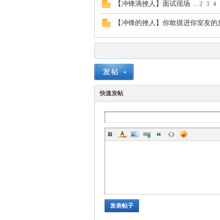
【冲锋滴挫人】面试现场
...
2
3
4
【冲锋的挫人】你敢摸进你室友的
快速发帖
发表帖子