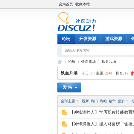
设为首页
收藏本站
论坛
开发资源
游戏资源
论坛
铁血剧场
铁血片场
铁血片场
今日:
0
|
主题:
2640
|
排名:
17
铁
»
›
›
全部主题
最新
热门
热帖
精华
更多
【冲锋滴挫人】学历职称技能教育
【冲锋滴挫人】挫人财富榜（含挫