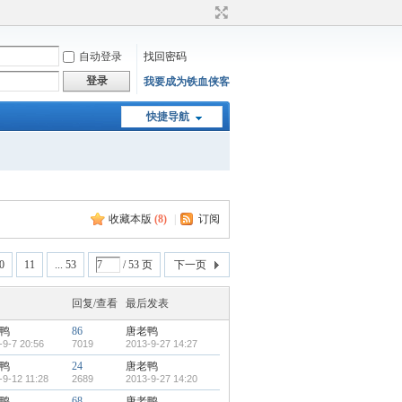
自动登录
找回密码
登录
我要成为铁血侠客
快捷导航
收藏本版
(
8
)
|
订阅
0
11
... 53
/ 53 页
下一页
回复/查看
最后发表
鸭
86
唐老鸭
-9-7 20:56
7019
2013-9-27 14:27
鸭
24
唐老鸭
-9-12 11:28
2689
2013-9-27 14:20
鸭
68
唐老鸭